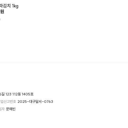
대파김치 1kg
0원
)
 123 112동 1405호
매업신고번호
2025-대구달서-0763
임자
문예빈