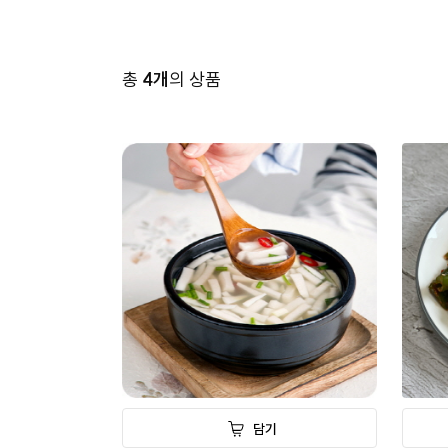
총
4
개
의 상품
담기