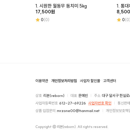
1. 시원한 월동무 동치미 5kg
1. 통
17,500원
8,50
0
(0)
0
(0
이용약관
개인정보처리방침
사업자 할인몰
고객센터
상호
리본(reborn)
대표
문예빈
주소
대구 달서구 한실로6길
사업자등록번호
612-27-69226
사업자번호 확인
통신판
상품 입점문의
mrzone00@hanmail.net
개인정보보호책
Copyright ⓒ 리본(reborn). All rights reserved.