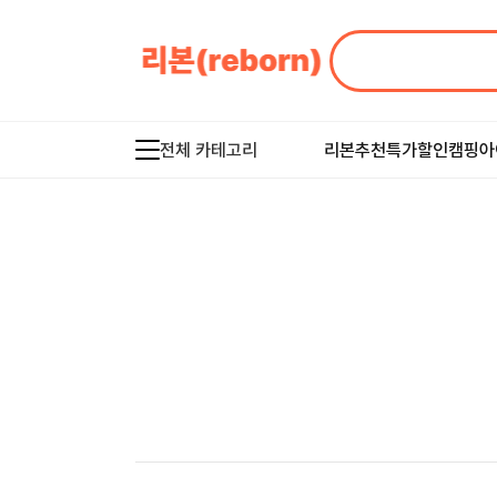
전체 카테고리
리본추천
특가할인
캠핑아