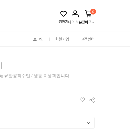
0
찜하기
나의 리본
장바구니
로그인
회원가입
고객센터
리
25g ✔️항공직수입 / 냉동 X 생과입니다