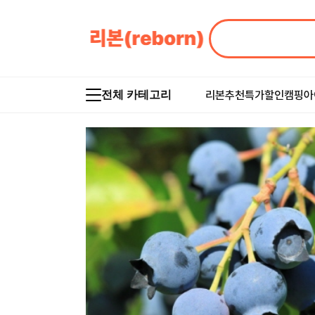
리본추천
특가할인
캠핑아
전체 카테고리