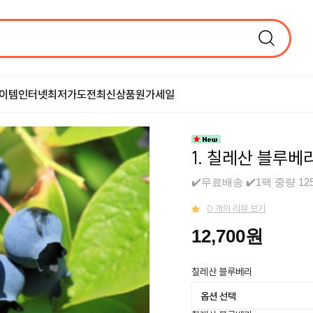
이템
인터넷최저가도전
최신상품
원가세일
1. 칠레산 블루베
✔️무료배송 ✔️1팩 중량 1
0 개의 리뷰 보기
12,700원
칠레산 블루베리